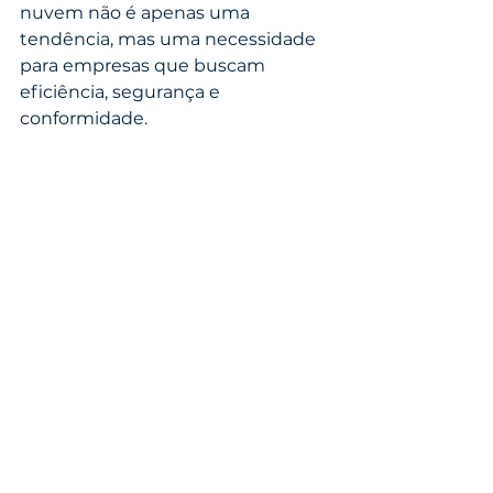
nuvem não é apenas uma 
tendência, mas uma necessidade 
para empresas que buscam 
eficiência, segurança e 
conformidade.
Se sua empresa deseja simplificar 
a gestão documental e estar 
preparada para auditorias, conheça 
a 
Frebase
. 
Acesse o site
 e 
descubra como transformar sua 
logística com soluções digitais 
completas.