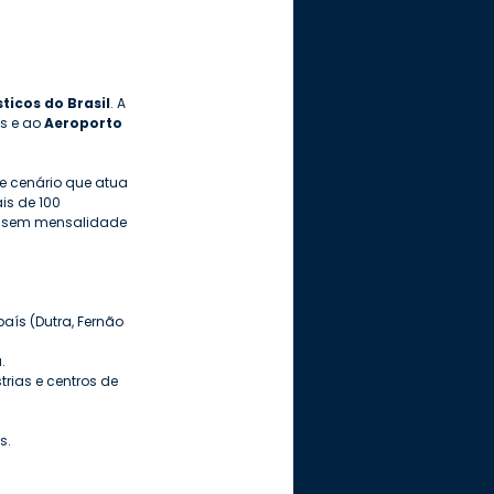
ticos do Brasil
. A 
s e ao 
Aeroporto 
 cenário que atua 
s de 100 
do sem mensalidade 
aís (Dutra, Fernão 
.
rias e centros de 
s.