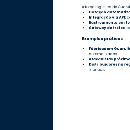
A força logística de Guar
Cotação automatiza
Integração via API
: 
Rastreamento em te
Gateway de fretes
: 
Exemplos práticos
Fábricas em Guarulh
automatizadas.
Atacadistas próximo
Distribuidores na re
manuais.