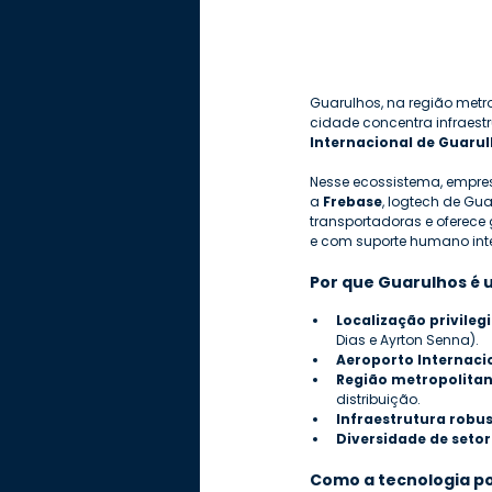
Guarulhos, na região metr
cidade concentra infraestr
Internacional de Guaru
Nesse ecossistema, empre
a 
Frebase
, logtech de Gu
transportadoras e oferece 
e com suporte humano int
Por que Guarulhos é 
Localização privileg
Dias e Ayrton Senna).
Aeroporto Internaci
Região metropolitan
distribuição.
Infraestrutura robus
Diversidade de setor
Como a tecnologia po