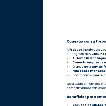
Conexão com a Freb
A 
Frebase
 é parte desse e
Logtech de 
Guarulhos
Automatiza cotaçõe
Conecta empresas a
Oferece 
gateway de fr
Não cobra mensalid
Conta com 
suporte 
Localizada em um dos maio
competitividade das empre
Benefícios para emp
Redução de custos l