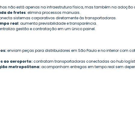
ulhos não está apenas na infraestrutura física, mas também na adoção d
da de fretes
: elimina processos manuais.
conecta sistemas corporativos diretamente às transportadoras.
mpo real
: aumenta previsibilidade e transparência.
centraliza gestão e contratação em um único painel.
os:
 enviam peças para distribuidores em São Paulo e no interior com co
s ao aeroporto:
 contratam transportadoras conectadas ao hub logíst
gião metropolitana:
 acompanham entregas em tempo real sem depend