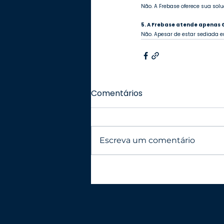
Não. A Frebase oferece sua solu
5. A Frebase atende apenas 
Não. Apesar de estar sediada e
Comentários
Escreva um comentário