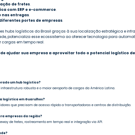
ação de fretes
.
gica com ERP e e-commerce
.
e nas entregas
.
 diferentes portes de empresas
.
 hubs logísticos do Brasil graças à sua localização estratégica e infra
dade, potencializa esse ecossistema ao oferecer tecnologia para automat
ar cargas em tempo real.
de ajudar sua empresa a aproveitar todo o potencial logístico d
derado um hub logístico?
, infraestrutura robusta e o maior aeroporto de cargas da América Latina.
da logística em Guarulhos?
uidores que precisam de acesso rápido a transportadoras e centros de distribuição.
para empresas da região?
eway de fretes, rastreamento em tempo real e integração via API.
dade?