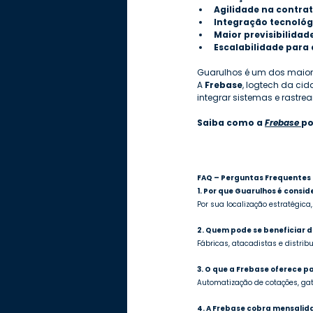
Agilidade na contrat
Integração tecnoló
Maior previsibilidad
Escalabilidade para
Guarulhos é um dos maiores
A 
Frebase
, logtech da ci
integrar sistemas e rastre
Saiba como a 
Frebase 
po
FAQ – Perguntas Frequentes
1. Por que Guarulhos é consi
Por sua localização estratégica
2. Quem pode se beneficiar 
Fábricas, atacadistas e distrib
3. O que a Frebase oferece 
Automatização de cotações, gat
4. A Frebase cobra mensali