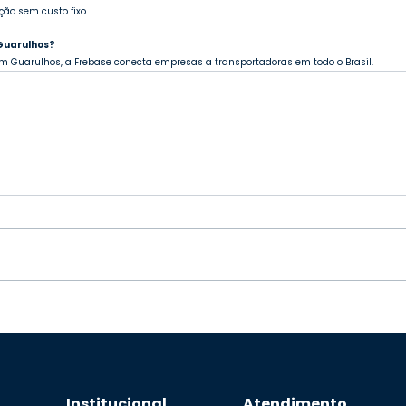
ção sem custo fixo.
Guarulhos?
m Guarulhos, a Frebase conecta empresas a transportadoras em todo o Brasil.
Institucional
Atendimento