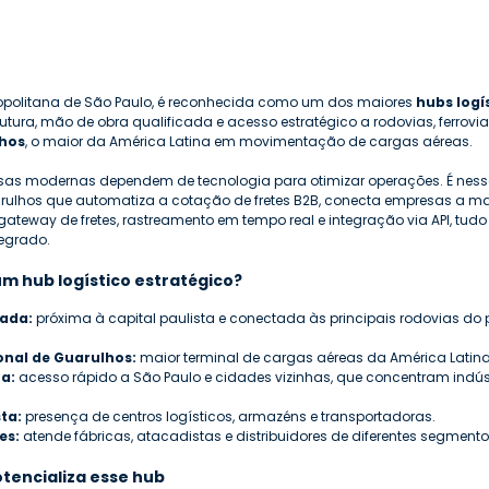
opolitana de São Paulo, é reconhecida como um dos maiores 
hubs logís
utura, mão de obra qualificada e acesso estratégico a rodovias, ferrovia
lhos
, o maior da América Latina em movimentação de cargas aéreas.
sas modernas dependem de tecnologia para otimizar operações. É nesse
arulhos que automatiza a cotação de fretes B2B, conecta empresas a mai
gateway de fretes, rastreamento em tempo real e integração via API, tu
egrado.
um hub logístico estratégico?
iada:
 próxima à capital paulista e conectada às principais rodovias do p
onal de Guarulhos:
 maior terminal de cargas aéreas da América Latina
a:
 acesso rápido a São Paulo e cidades vizinhas, que concentram indúst
ta:
 presença de centros logísticos, armazéns e transportadoras.
es:
 atende fábricas, atacadistas e distribuidores de diferentes segmento
tencializa esse hub