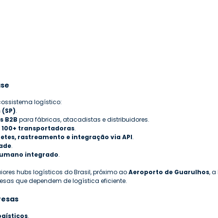
ase
cossistema logístico:
 (SP)
.
s B2B
 para fábricas, atacadistas e distribuidores.
 100+ transportadoras
.
etes, rastreamento e integração via API
.
ade
.
humano integrado
.
res hubs logísticos do Brasil, próximo ao 
Aeroporto de Guarulhos
, a
sas que dependem de logística eficiente.
resas
ogísticos
.