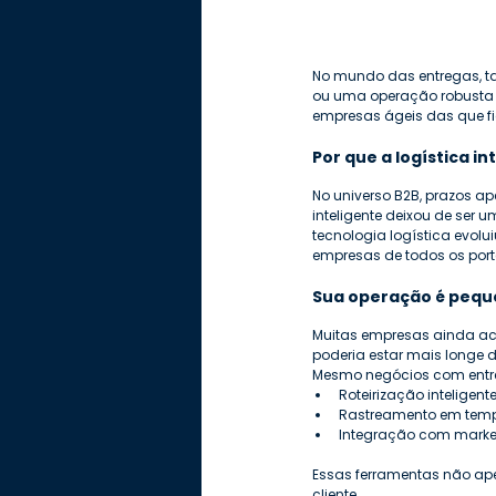
No mundo das entregas, ta
ou uma operação robusta co
empresas ágeis das que fi
Por que a logística in
No universo B2B, prazos ap
inteligente deixou de ser
tecnologia logística evolu
empresas de todos os port
Sua operação é pequ
Muitas empresas ainda ac
poderia estar mais longe 
Mesmo negócios com entre
Roteirização inteligent
Rastreamento em temp
Integração com marke
Essas ferramentas não ap
cliente.