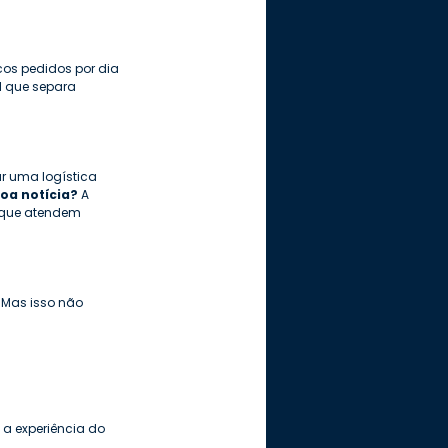
os pedidos por dia 
l que separa 
r uma logística 
boa notícia?
 A 
r que atendem 
Mas isso não 
 experiência do 