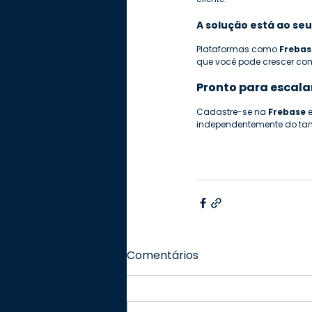
A solução está ao se
Plataformas como 
Frebas
que você pode crescer com
Pronto para escalar
Cadastre-se na 
Frebase 
independentemente do ta
Comentários