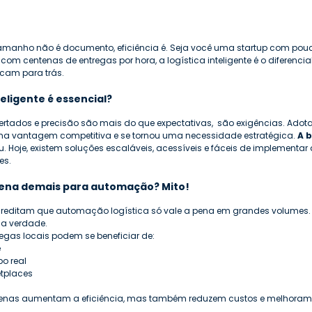
manho não é documento, eficiência é. Seja você uma startup com pouc
m centenas de entregas por hora, a logística inteligente é o diferencia
cam para trás.
teligente é essencial?
ertados e precisão são mais do que expectativas,  são exigências. Adota
 uma vantagem competitiva e se tornou uma necessidade estratégica.
 A 
iu. Hoje, existem soluções escaláveis, acessíveis e fáceis de implementa
es.
ena demais para automação? Mito!
reditam que automação logística só vale a pena em grandes volumes. 
da verdade.
gas locais podem se beneficiar de:
e
o real
tplaces
enas aumentam a eficiência, mas também reduzem custos e melhoram a