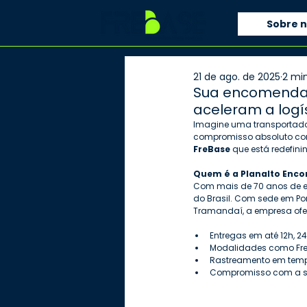
Sobre 
21 de ago. de 2025
2 min
Sua encomenda 
aceleram a logís
Imagine uma transportado
compromisso absoluto com
FreBase 
que está redefini
Quem é a Planalto Enc
Com mais de 70 anos de es
do Brasil. Com sede em Po
Tramandaí, a empresa ofe
Entregas em até 12h, 2
Modalidades como Free
Rastreamento em tempo
Compromisso com a se