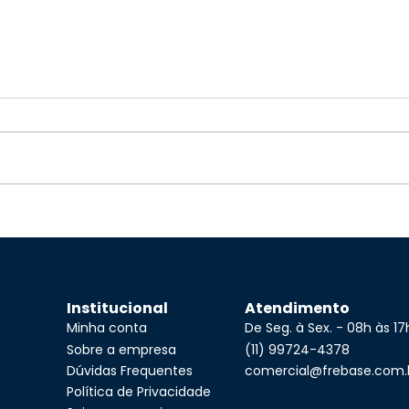
Institucional
Atendimento
Minha conta
De Seg. à Sex. - 08h às 17
Sobre a empresa
(11) 99724-4378
Dúvidas Frequentes
comercial@frebase.com.
Política de Privacidade