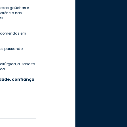
resas gaúchas e 
parência nas 
il.
 Encomendas em 
nos passando 
rúrgica, a Planalto 
nca.
dade, confiança 