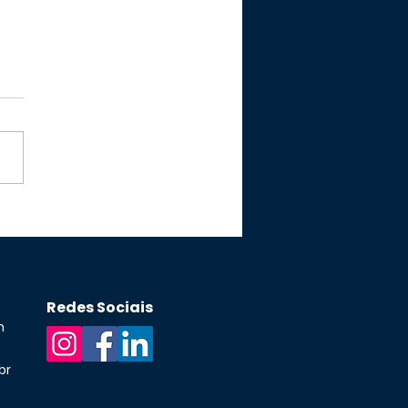
Redes Sociais
h
br