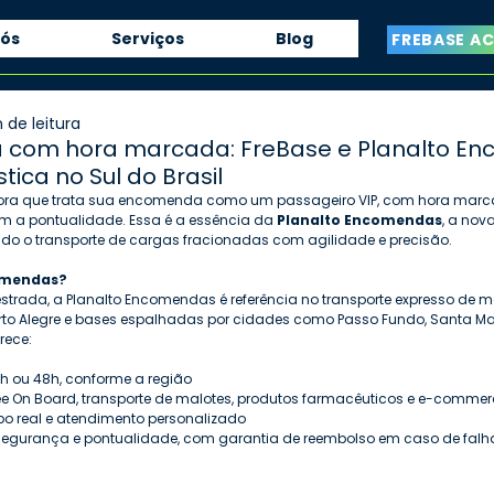
nós
Serviços
Blog
FREBASE A
 de leitura
com hora marcada: FreBase e Planalto E
tica no Sul do Brasil
ra que trata sua encomenda como um passageiro VIP, com hora marcad
 a pontualidade. Essa é a essência da 
Planalto Encomendas
, a nov
ndo o transporte de cargas fracionadas com agilidade e precisão.
omendas?
trada, a Planalto Encomendas é referência no transporte expresso de m
rto Alegre e bases espalhadas por cidades como Passo Fundo, Santa Mar
rece:
4h ou 48h, conforme a região
 On Board, transporte de malotes, produtos farmacêuticos e e-commer
 real e atendimento personalizado
gurança e pontualidade, com garantia de reembolso em caso de falh