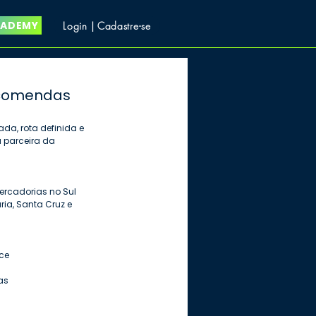
CADEMY
Login | Cadastre-se
ncomendas
a, rota definida e 
a parceira da 
ercadorias no Sul 
ia, Santa Cruz e 
ce
as