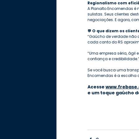
Regionalismo com efici
A Planalto Encomendas é 
sulistas. Seus clientes d
negociações. E agora, com
💬 O que dizem os client
“Gaúcho de verdade não a
cada canto do RS aproxima
“Uma empresa séria, ágil 
confiança e credibilidade
Se você busca uma transpo
Encomendas é a escolha cer
Acesse 
www.frebase.
e um toque gaúcho de