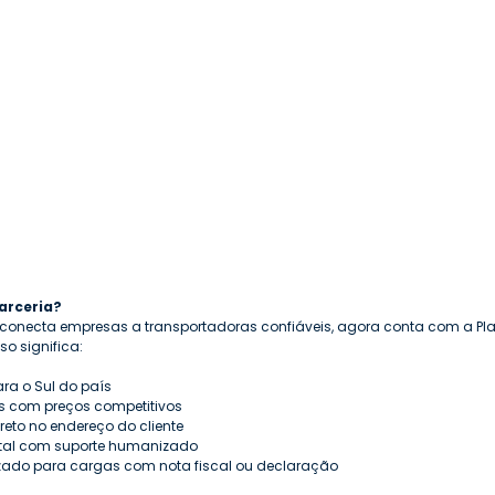
arceria?
 conecta empresas a transportadoras confiáveis, agora conta com a P
so significa:
ara o Sul do país
s com preços competitivos
eto no endereço do cliente
ital com suporte humanizado
zado para cargas com nota fiscal ou declaração