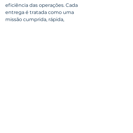
eficiência das operações. Cada 
entrega é tratada como uma 
missão cumprida, rápida, 
econômica e confiável.
Para quem é a FreBase?
Se você é uma indústria ou 
comércio de pequeno ou médio 
porte, a FreBase foi feita para você. 
Com ela, você deixa de depender 
de processos lentos e passa a ter 
controle total sobre suas entregas.
Comentários