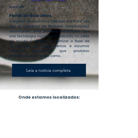
Manchete
Portal de Guarulhos
A logtech Guarulhense Frebase e a Proar Life
(Pro Ar Comércio de Produtos Hospitalares)
anunciaram uma parceria estratégica que
une tecnologia logística e precisão no setor
de saúde. O objetivo é otimizar o fluxo de
distribuição de equipamentos e insumos
médicos, garantindo que produtos
essenciais para áreas como...
Leia a notícia completa
Onde estamos localizados: