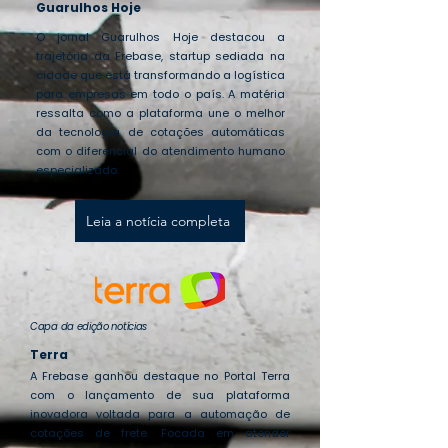
Guarulhos Hoje
O jornal Guarulhos Hoje destacou a
trajetória da Frebase, startup sediada na
cidade que está transformando a logística
para empresas em todo o país. A matéria
ressalta como a plataforma une o melhor
da tecnologia de cotações automáticas
com o diferencial do atendimento humano
especializado.
Leia a notícia completa
Capa da edição notícias
Terra
A Frebase ganhou destaque no Portal Terra
com o lançamento de sua plataforma
inovadora voltada para a automação de
cotações de frete. Focada em atender