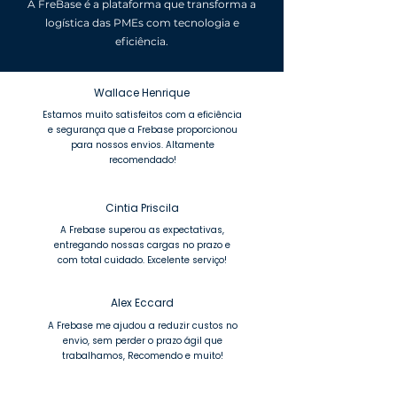
A FreBase é a plataforma que transforma a
logística das PMEs com tecnologia e
eficiência.
Wallace Henrique
Estamos muito satisfeitos com a eficiência
e segurança que a Frebase proporcionou
para nossos envios. Altamente
recomendado!
Cintia Priscila
A Frebase superou as expectativas,
entregando nossas cargas no prazo e
com total cuidado. Excelente serviço!
Alex Eccard
A Frebase me ajudou a reduzir custos no
envio, sem perder o prazo ágil que
trabalhamos, Recomendo e muito!