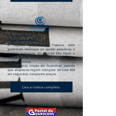
Empreendedorismo
Click Guarulhos
A logtech guarulhense Frebase está
ganhando destaque ao ajudar pequenas e
médias indústrias da Grande São Paulo a
modernizarem sua operação logística, sem
custo adicional.
A plataforma, criada em Guarulhos, permite
que empresas façam cotações de frete B2B
em segundos, comparem preços...
Leia a notícia completa