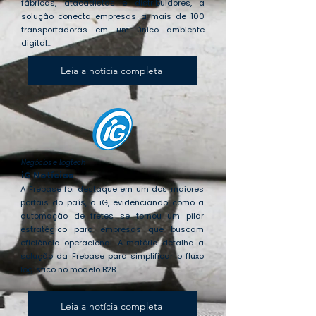
fábricas, atacadistas e distribuidores, a
solução conecta empresas a mais de 100
transportadoras em um único ambiente
digital...
Leia a notícia completa
Negócios e Logtech
iG Notícias
A Frebase foi destaque em um dos maiores
portais do país, o iG, evidenciando como a
automação de fretes se tornou um pilar
estratégico para empresas que buscam
eficiência operacional. A matéria detalha a
solução da Frebase para simplificar o fluxo
logístico no modelo B2B.
Leia a notícia completa